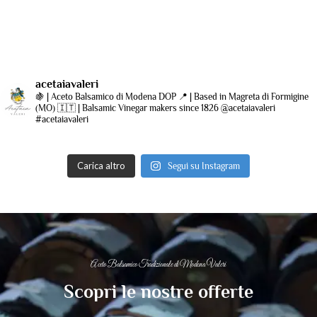
acetaiavaleri
🍇 | Aceto Balsamico di Modena DOP
📍 | Based in Magreta di Formigine
(MO)
🇮🇹 | Balsamic Vinegar makers since 1826
@acetaiavaleri
#acetaiavaleri
Carica altro
Segui su Instagram
Aceto Balsamico Tradizionale di Modena Valeri
Scopri le nostre offerte