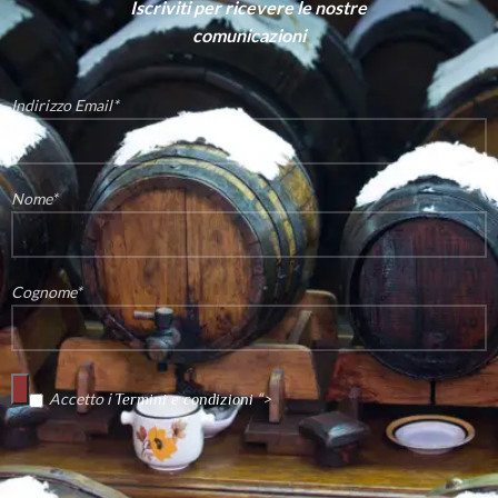
Iscriviti per ricevere le nostre
comunicazioni
Indirizzo Email*
Nome*
Cognome*
Accetto i
“>
Termini e condizioni