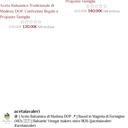
Proposte Famiglia
Aceto Balsamico Tradizionale di
140.00
€
,
Modena DOP
Confezioni Regalo e
150.00
€
IVA inclusa
Proposte Famiglia
130.00
€
140.00
€
IVA inclusa
acetaiavaleri
🍇 | Aceto Balsamico di Modena DOP
📍 | Based in Magreta di Formigine
(MO)
🇮🇹 | Balsamic Vinegar makers since 1826
@acetaiavaleri
#acetaiavaleri