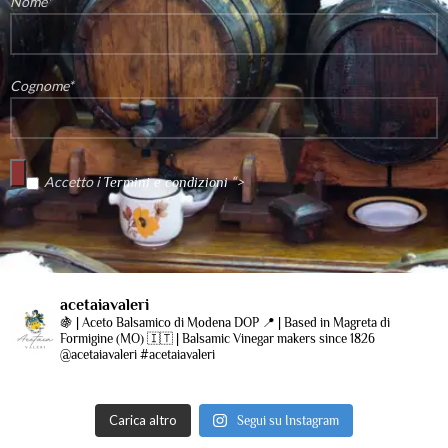
Nome*
Cognome*
Accetto i
“>
Termini e condizioni
acetaiavaleri
🍇 | Aceto Balsamico di Modena DOP
📍 | Based in Magreta di
Formigine (MO)
🇮🇹 | Balsamic Vinegar makers since 1826
@acetaiavaleri #acetaiavaleri
Carica altro
Segui su Instagram