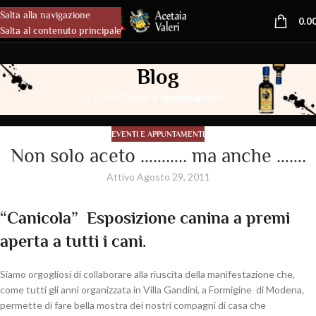
Salta alla navigazione
MENU
0.0
Salta al contenuto principale
Blog
/
Home
Eventi e Appuntamenti
EVENTI E APPUNTAMENTI
Non solo aceto ……….. ma anche …….
Attivo Agosto 29, 2011
“Canicola” Esposizione canina a premi
aperta a tutti i cani.
Siamo orgogliosi di collaborare alla riuscita della manifestazione che,
come tutti gli anni organizzata in Villa Gandini, a Formigine di Modena,
permette di fare bella mostra dei nostri compagni di casa che