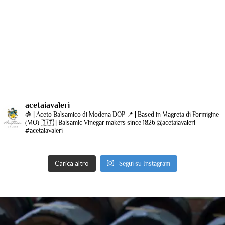
acetaiavaleri
🍇 | Aceto Balsamico di Modena DOP
📍 | Based in Magreta di Formigine
(MO)
🇮🇹 | Balsamic Vinegar makers since 1826
@acetaiavaleri
#acetaiavaleri
Carica altro
Segui su Instagram