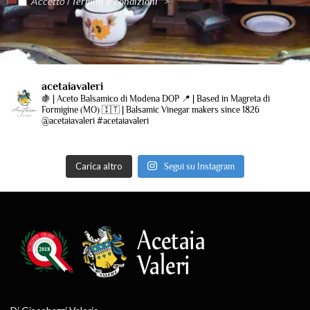
Accetto i
“>
Termini e condizioni
acetaiavaleri
🍇 | Aceto Balsamico di Modena DOP
📍 | Based in Magreta di
Formigine (MO)
🇮🇹 | Balsamic Vinegar makers since 1826
@acetaiavaleri #acetaiavaleri
Carica altro
Segui su Instagram