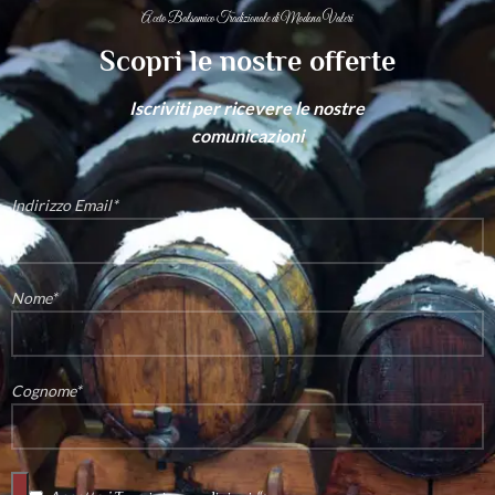
Aceto Balsamico Tradizionale di Modena Valeri
Scopri le nostre offerte
Iscriviti per ricevere le nostre
comunicazioni
Indirizzo Email*
Nome*
Cognome*