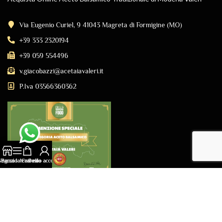
Via Eugenio Curiel, 9 41043 Magreta di Formigine (MO)
+39 333 2320194
+39 059 554496
v.giacobazzi@acetaiavaleri.it
P.Iva 03566360362
Negozio
Barra laterale
Carrello
Il mio account
Copyright © 2026 Acetaia Valeri di Giacobazzi Valerio
Website by
uovo blu - web solutions