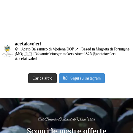
acetaiavaleri
🍇 | Aceto Balsamico di Modena DOP
📍 | Based in Magreta di Formigine
(MO)
🇮🇹 | Balsamic Vinegar makers since 1826
@acetaiavaleri
#acetaiavaleri
Carica altro
Segui su Instagram
Aceto Balsamico Tradizionale di Modena Valeri
Scopri le nostre offerte