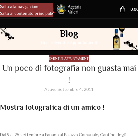
Salta alla navigazione
MENU
0.0
Salta al contenuto principale
Blog
/
Home
Eventi e Appuntamenti
EVENTI E APPUNTAMENTI
Un poco di fotografia non guasta mai
!
Attivo Settembre 4, 2011
Mostra fotografica di un amico !
Dal 9 al 25 settembre a Fanano al Palazzo Comunale, Cantine degli