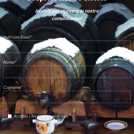
Iscriviti per ricevere le nostre
comunicazioni
Indirizzo Email*
Nome*
Cognome*
Accetto i
“>
Termini e condizioni