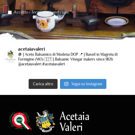
Accetto i
“>
Termini e condizioni
acetaiavaleri
🍇 | Aceto Balsamico di Modena DOP
📍 | Based in Magreta di
Formigine (MO)
🇮🇹 | Balsamic Vinegar makers since 1826
@acetaiavaleri #acetaiavaleri
Carica altro
Segui su Instagram