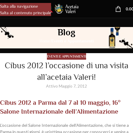
Salta alla navigazione
MENU
0.0
Salta al contenuto principale
Blog
/
Home
Eventi e Appuntamenti
EVENTI E APPUNTAMENTI
Cibus 2012 l’occasione di una visita
all’acetaia Valeri!
Attivo Maggio 7, 2012
Cibus 2012 a Parma dal 7 al 10 maggio, 16°
Salone Internazionale dell’Alimentazione
L’occasione del Salone Internazionale dell’Alimentazione, che si tiene a
Parma in questi giorni, è un’ottima occasione per conoscerci e venire a