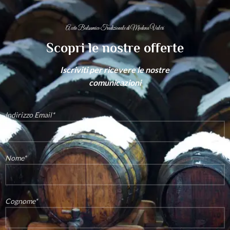
Aceto Balsamico Tradizionale di Modena Valeri
Scopri le nostre offerte
Iscriviti per ricevere le nostre
comunicazioni
Indirizzo Email*
Nome*
Cognome*