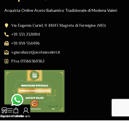
Acquista Online Aceto Balsamico Tradizionale di Modena Valeri
Via Eugenio Curiel, 9 41043 Magreta di Formigine (MO)
+39 333 2320194
+39 059 554496
v.giacobazzi@acetaiavaleri.it
P.Iva 03566360362
Negozio
Barra laterale
Carrello
Il mio account