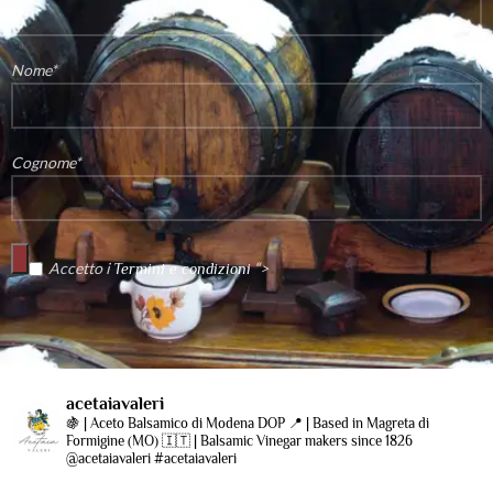
Nome*
Cognome*
Accetto i
“>
Termini e condizioni
acetaiavaleri
🍇 | Aceto Balsamico di Modena DOP
📍 | Based in Magreta di
Formigine (MO)
🇮🇹 | Balsamic Vinegar makers since 1826
@acetaiavaleri #acetaiavaleri