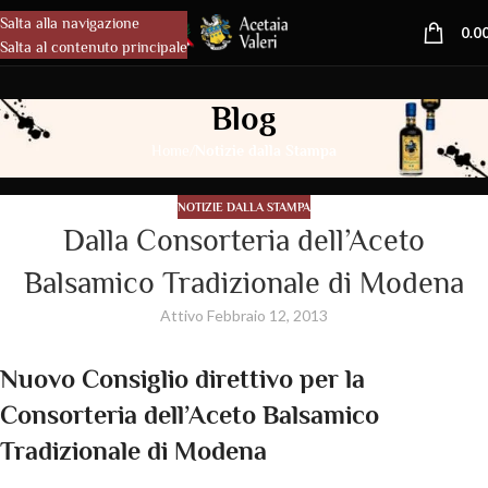
Salta alla navigazione
MENU
0.0
Salta al contenuto principale
Blog
/
Home
Notizie dalla Stampa
NOTIZIE DALLA STAMPA
Dalla Consorteria dell’Aceto
Balsamico Tradizionale di Modena
Attivo Febbraio 12, 2013
Nuovo Consiglio direttivo per la
Consorteria dell’Aceto Balsamico
Tradizionale di Modena