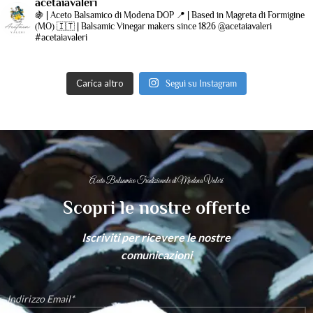
acetaiavaleri
🍇 | Aceto Balsamico di Modena DOP
📍 | Based in Magreta di Formigine
(MO)
🇮🇹 | Balsamic Vinegar makers since 1826
@acetaiavaleri
#acetaiavaleri
Carica altro
Segui su Instagram
Aceto Balsamico Tradizionale di Modena Valeri
Scopri le nostre offerte
Iscriviti per ricevere le nostre
comunicazioni
Indirizzo Email*