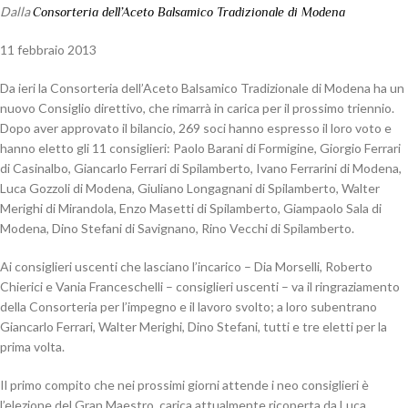
Dalla
Consorteria dell’Aceto Balsamico Tradizionale di Modena
11 febbraio 2013
Da ieri la Consorteria dell’Aceto Balsamico Tradizionale di Modena ha un
nuovo Consiglio direttivo, che rimarrà in carica per il prossimo triennio.
Dopo aver approvato il bilancio, 269 soci hanno espresso il loro voto e
hanno eletto gli 11 consiglieri: Paolo Barani di Formigine, Giorgio Ferrari
di Casinalbo, Giancarlo Ferrari di Spilamberto, Ivano Ferrarini di Modena,
Luca Gozzoli di Modena, Giuliano Longagnani di Spilamberto, Walter
Merighi di Mirandola, Enzo Masetti di Spilamberto, Giampaolo Sala di
Modena, Dino Stefani di Savignano, Rino Vecchi di Spilamberto.
Ai consiglieri uscenti che lasciano l’incarico – Dia Morselli, Roberto
Chierici e Vania Franceschelli – consiglieri uscenti – va il ringraziamento
della Consorteria per l’impegno e il lavoro svolto; a loro subentrano
Giancarlo Ferrari, Walter Merighi, Dino Stefani, tutti e tre eletti per la
prima volta.
Il primo compito che nei prossimi giorni attende i neo consiglieri è
l’elezione del Gran Maestro, carica attualmente ricoperta da Luca