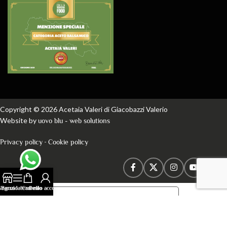
Copyright © 2026 Acetaia Valeri di Giacobazzi Valerio
Website by
uovo blu - web solutions
-
Privacy policy
Cookie policy
Negozio
Barra laterale
Carrello
Il mio account
Le tue preferenze relative alla privacy
Informativa sulla raccolta