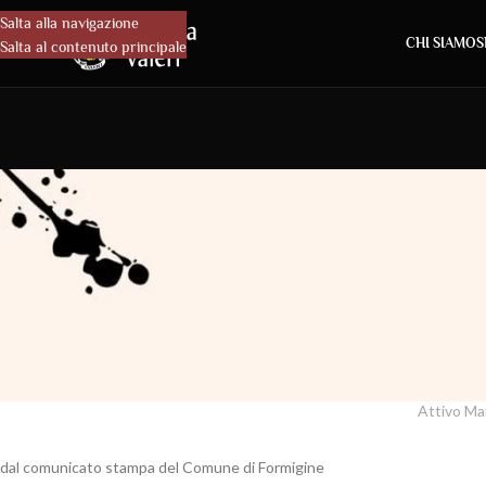
Salta alla navigazione
CHI SIAMO
S
Salta al contenuto principale
NOTIZIE 
Acetaia Valeri in tav
Attivo Ma
dal comunicato stampa del Comune di Formigine