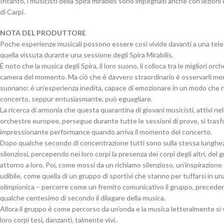
Intanto, i musicisti della Spira mirabilis sono impegnati anche con lezioni
di Carpi.
NOTA DEL PRODUTTORE
Poche esperienze musicali possono essere così vivide davanti a una te
quella vissuta durante una sessione degli Spira Mirabilis.
È noto che la musica degli Spira, il loro suono, li colloca tra le migliori orc
camera del momento. Ma ciò che è davvero straordinario è osservarli me
suonano: è un’esperienza inedita, capace di emozionare in un modo che 
concerto, seppur entusiasmante, può eguagliare.
La ricerca di armonia che questa quarantina di giovani musicisti, attivi nell
orchestre europee, persegue durante tutte le sessioni di prove, si trasf
impressionante performance quando arriva il momento del concerto.
Dopo qualche secondo di concentrazione tutti sono sulla stessa lunghez
silenziosi, percependo nei loro corpi la presenza dei corpi degli altri, del
attorno a loro. Poi, come mossi da un richiamo silenzioso, un’inspirazione 
udibile, come quella di un gruppo di sportivi che stanno per tuffarsi in un
olimpionica – percorre come un fremito comunicativo il gruppo, precede
qualche centesimo di secondo il dilagare della musica.
Allora il gruppo è come percorso da un’onda e la musica letteralmente si
loro corpi tesi, danzanti, talmente vivi..