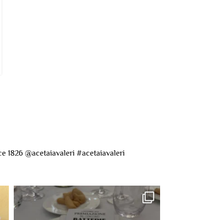
wp-acetaiavaleri
L’intervento del presidente Mazzetti (Consorzio Aceto
Balsamico di Modena Igp) per la ricandidatura dell'Aceto
Balsamico come patrimoni...
CONTINUA A LEGGERE
ce 1826
@acetaiavaleri #acetaiavaleri