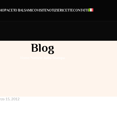
HOP
ACETO BALSAMICO
VISITE
NOTIZIE
RICETTE
CONTATTI
Blog
/
Home
Notizie dalla Stampa
DALLA STAMPA
ola per Spira Mirabilis!
rzo 15, 2012