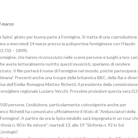
14 marzo
La Spira”, girato per buona parte a Formigine. Si tratta di una coproduzione
a fino a mercoledì 14 marzo presso la polisportiva formiginese con l’Haydn
 (1732 – 1809).
Formigine, che hanno riconosciuto nelle scene persone e luoghi a loro cari
 che avete letteralmente nutrito questi musicisti, speriamo di rendere
rato. Il film porterà il nome di Formigine nel mondo, poiché parteciperà 
ettimana”. Presenti anche una troupe della britannica BBC, della Rai e dive
tiva dell’Emilia-Romagna Matteo Richetti, il presidente della commissione
consigliere regionale Luciano Vecchi. Prossime proiezioni questa sera (12
i 500 persone. L’esibizione, particolarmente coinvolgente anche per
 Franco Richeldi ha comunicato ufficialmente il titolo di “Ambasciatori della
ormigine”. A partire da ora la Spira mirabilis sarà impegnata in un tour ch
onia n. 80 in Re minore”; martedì 13, alle 19 “Sinfonia n. 92 in Sol
’orologio”.