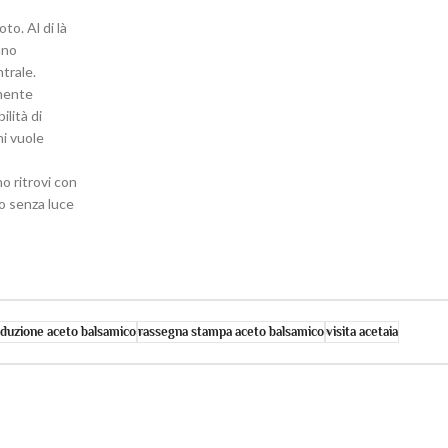
to. Al di là
nno
ntrale.
lmente
ilità di
hi vuole
o ritrovi con
 o senza luce
duzione aceto balsamico
rassegna stampa aceto balsamico
visita acetaia