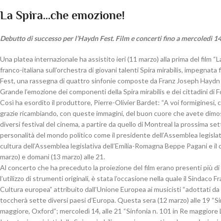
La Spira…che emozione!
Debutto di successo per l’Haydn Fest. Film e concerti fino a mercoledì 
Una platea internazionale ha assistito ieri (11 marzo) alla prima del film “
franco-italiana sull’orchestra di giovani talenti Spira mirabilis, impegnat
Fest, una rassegna di quattro sinfonie composte da Franz Joseph Haydn
Grande l’emozione dei componenti della Spira mirabilis e dei cittadini di 
Così ha esordito il produttore, Pierre-Olivier Bardet: “A voi formiginesi,
grazie ricambiando, con queste immagini, del buon cuore che avete dimost
diversi festival del cinema, a partire da quello di Montreal la prossima s
personalità del mondo politico come il presidente dell’Assemblea legisla
cultura dell’Assemblea legislativa dell’Emilia-Romagna Beppe Pagani e il 
marzo) e domani (13 marzo) alle 21.
Al concerto che ha preceduto la proiezione del film erano presenti più d
l’utilizzo di strumenti originali, è stata l’occasione nella quale il Sindaco
Cultura europea” attribuito dall’Unione Europea ai musicisti “adottati da F
toccherà sette diversi paesi d’Europa. Questa sera (12 marzo) alle 19 “Sinf
maggiore, Oxford”; mercoledì 14, alle 21 “Sinfonia n. 101 in Re maggiore L