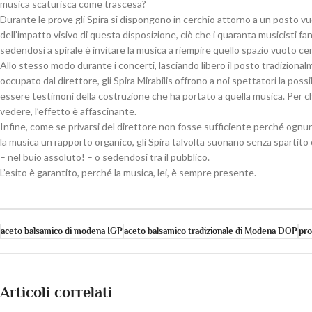
musica scaturisca come trascesa?
Durante le prove gli Spira si dispongono in cerchio attorno a un posto vuo
dell’impatto visivo di questa disposizione, ciò che i quaranta musicisti fa
sedendosi a spirale è invitare la musica a riempire quello spazio vuoto ce
Allo stesso modo durante i concerti, lasciando libero il posto tradiziona
occupato dal direttore, gli Spira Mirabilis offrono a noi spettatori la possib
essere testimoni della costruzione che ha portato a quella musica. Per c
vedere, l’effetto è affascinante.
Infine, come se privarsi del direttore non fosse sufficiente perché ognun
la musica un rapporto organico, gli Spira talvolta suonano senza spartito
– nel buio assoluto! – o sedendosi tra il pubblico.
L’esito è garantito, perché la musica, lei, è sempre presente.
aceto balsamico di modena IGP
aceto balsamico tradizionale di Modena DOP
pro
Articoli correlati