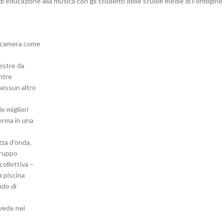
 di educazione alla musica con gli studenti delle scuole medie di Formigine
lecamera come
hestre da
ntre
nessun altro
e migliori
orma in una
za d’onda,
 gruppo
collettiva –
a piscina
ndo di
 vede nei