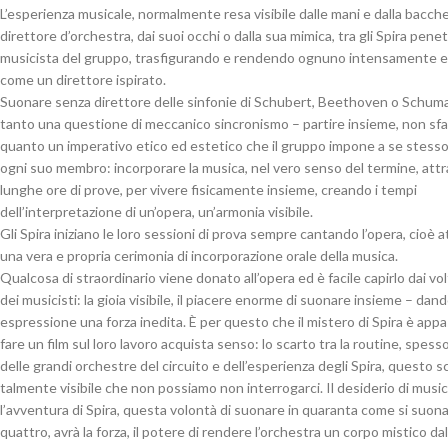
L’esperienza musicale, normalmente resa visibile dalle mani e dalla bacch
direttore d’orchestra, dai suoi occhi o dalla sua mimica, tra gli Spira penet
musicista del gruppo, trasfigurando e rendendo ognuno intensamente e
come un direttore ispirato.
Suonare senza direttore delle sinfonie di Schubert, Beethoven o Schum
tanto una questione di meccanico sincronismo – partire insieme, non sfal
quanto un imperativo etico ed estetico che il gruppo impone a se stess
ogni suo membro: incorporare la musica, nel vero senso del termine, attr
lunghe ore di prove, per vivere fisicamente insieme, creando i tempi
dell’interpretazione di un’opera, un’armonia visibile.
Gli Spira iniziano le loro sessioni di prova sempre cantando l’opera, cioè 
una vera e propria cerimonia di incorporazione orale della musica.
Qualcosa di straordinario viene donato all’opera ed è facile capirlo dai volt
dei musicisti: la gioia visibile, il piacere enorme di suonare insieme – dan
espressione una forza inedita. È per questo che il mistero di Spira è app
fare un film sul loro lavoro acquista senso: lo scarto tra la routine, spess
delle grandi orchestre del circuito e dell’esperienza degli Spira, questo s
talmente visibile che non possiamo non interrogarci. Il desiderio di musi
l’avventura di Spira, questa volontà di suonare in quaranta come si suona
quattro, avrà la forza, il potere di rendere l’orchestra un corpo mistico dal