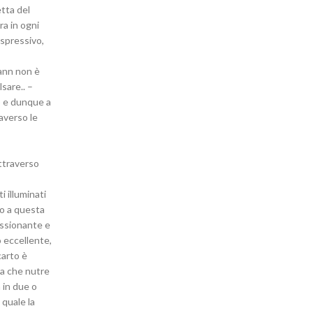
etta del
ra in ogni
spressivo,
ann non è
sare.. –
o e dunque a
averso le
attraverso
i illuminati
do a questa
assionante e
o eccellente,
carto è
ca che nutre
 in due o
 quale la