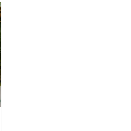
31
LUG
NOTIZIE DALLA STAMPA
Balsamico, candidatura Unesco: «Tutti i
consorzi uniti nel progetto»
Pubblicato da