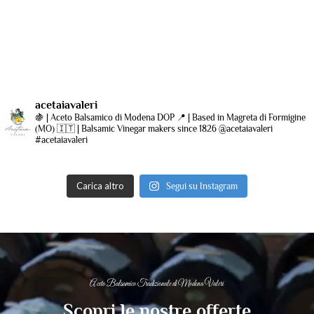
acetaiavaleri
🍇 | Aceto Balsamico di Modena DOP
📍 | Based in Magreta di Formigine
(MO)
🇮🇹 | Balsamic Vinegar makers since 1826
@acetaiavaleri
#acetaiavaleri
Carica altro
Segui su Instagram
Aceto Balsamico Tradizionale di Modena Valeri
Scopri le nostre offerte