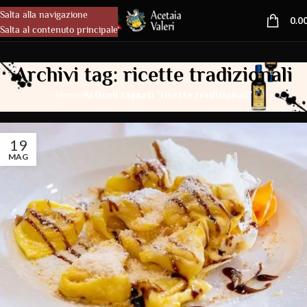
Salta alla navigazione
MENU
0.0
Salta al contenuto principale
Archivi tag: ricette tradizionali
/
Articoli taggati “ricette tradizionali”
Home
19
MAG