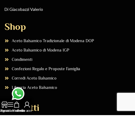
Di Giacobazzi Valerio
Shop
Aceto Balsamico Tradizionale di Modena DOP
Aceto Balsamico di Modena IGP
Condimenti
Confezioni Regalo e Proposte Famiglia
Corredi Aceto Balsamico
Libreria Aceto Balsamico
Contatti
Negozio
Barra laterale
Carrello
Il mio account
Acquista Online