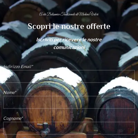
Aceto Balsamico Tradizionale di Modena Valeri
Scopri le nostre offerte
Iscriviti per ricevere le nostre
comunicazioni
Indirizzo Email*
Nome*
Cognome*