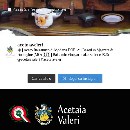
Accetto i
“>
Termini e condizioni
acetaiavaleri
🍇 | Aceto Balsamico di Modena DOP
📍 | Based in Magreta di
Formigine (MO)
🇮🇹 | Balsamic Vinegar makers since 1826
@acetaiavaleri #acetaiavaleri
Carica altro
Segui su Instagram