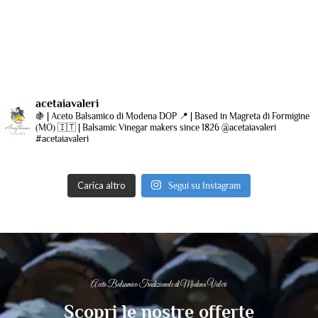
acetaiavaleri
🍇 | Aceto Balsamico di Modena DOP
📍 | Based in Magreta di Formigine
(MO)
🇮🇹 | Balsamic Vinegar makers since 1826
@acetaiavaleri
#acetaiavaleri
Carica altro
Segui su Instagram
Aceto Balsamico Tradizionale di Modena Valeri
Scopri le nostre offerte