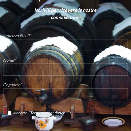
Iscriviti per ricevere le nostre
comunicazioni
Indirizzo Email*
Nome*
Cognome*
Accetto i
“>
Termini e condizioni