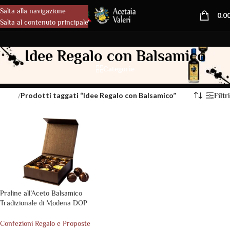
Salta alla navigazione
MENU
0.0
Salta al contenuto principale
Idee Regalo con Balsamico
Categorie
/
Prodotti taggati “Idee Regalo con Balsamico”
Home
Filtri
Praline all’Aceto Balsamico
Tradizionale di Modena DOP
Confezioni Regalo e Proposte