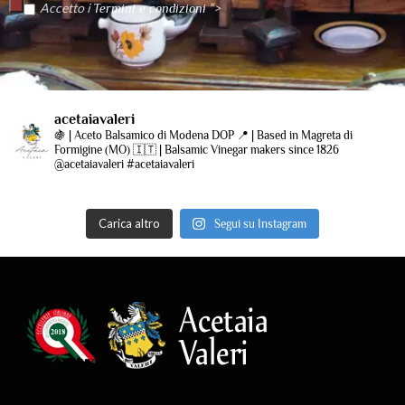
Accetto i
“>
Termini e condizioni
acetaiavaleri
🍇 | Aceto Balsamico di Modena DOP
📍 | Based in Magreta di
Formigine (MO)
🇮🇹 | Balsamic Vinegar makers since 1826
@acetaiavaleri #acetaiavaleri
Carica altro
Segui su Instagram