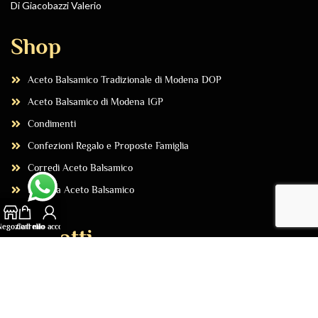
Di Giacobazzi Valerio
Shop
Aceto Balsamico Tradizionale di Modena DOP
Aceto Balsamico di Modena IGP
Condimenti
Confezioni Regalo e Proposte Famiglia
Corredi Aceto Balsamico
Libreria Aceto Balsamico
Negozio
Carrello
Il mio account
Contatti
Acquista Online