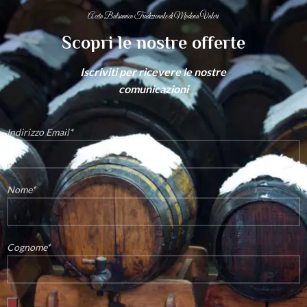
Aceto Balsamico Tradizionale di Modena Valeri
Scopri le nostre offerte
Iscriviti per ricevere le nostre
comunicazioni
Indirizzo Email*
Nome*
Cognome*