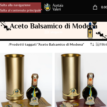
Salta alla navigazione
MENU
0.0
Salta al contenuto principale
Aceto Balsamico di Modena
Categorie
/
Prodotti taggati “Aceto Balsamico di Modena”
Home
Filtri