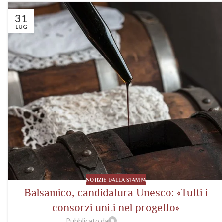
31
LUG
NOTIZIE DALLA STAMPA
Balsamico, candidatura Unesco: «Tutti i
consorzi uniti nel progetto»
Pubblicato da
wp-acetaiavaleri