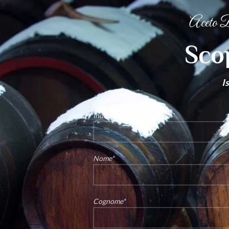
Aceto B
Scop
I
Indirizzo Email*
Nome*
Cognome*