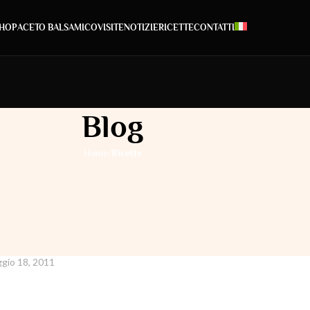
HOP
ACETO BALSAMICO
VISITE
NOTIZIE
RICETTE
CONTATTI
Blog
/
Home
Ricette
CETTE
sa, (l’antipasto)
gio 18, 2011