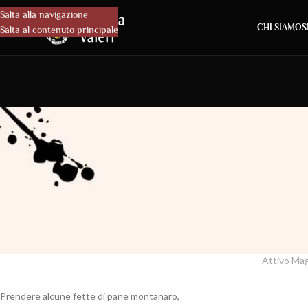
Salta alla navigazione
CHI SIAMO
S
Salta al contenuto principale
RI
Boccone d’atte
Attivo Mag
Prendere alcune fette di pane montanaro,