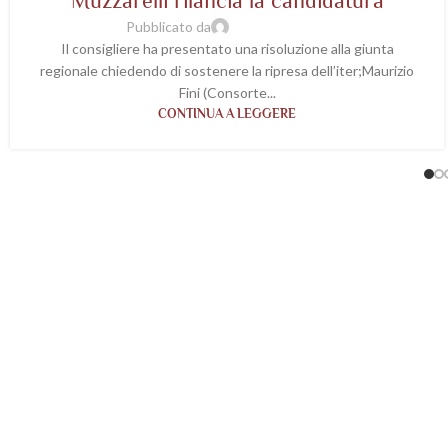
Muzzarelli rilancia la candidatura
Pubblicato da
wp-acetaiavaleri
Il consigliere ha presentato una risoluzione alla giunta
regionale chiedendo di sostenere la ripresa dell’iter;Maurizio
Fini (Consorte...
CONTINUA A LEGGERE