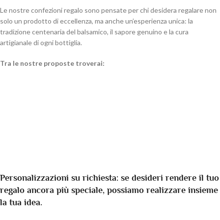
Le nostre confezioni regalo sono pensate per chi desidera regalare non
solo un prodotto di eccellenza, ma anche un’esperienza unica: la
tradizione centenaria del balsamico, il sapore genuino e la cura
artigianale di ogni bottiglia.
Tra le nostre proposte troverai:
Riserva balsamica shop online
: aceti balsamici DOP, IGP
e condimenti perfetti per gli amanti dei sapori intensi e
ricercati.
Confezioni regalo e confezioni famiglia già pronte
:
eleganti, pratiche e ideali per sorprendere al primo
sguardo.
Personalizzazioni su richiesta
: se desideri rendere il tuo
regalo ancora più speciale, possiamo realizzare insieme
la tua idea.