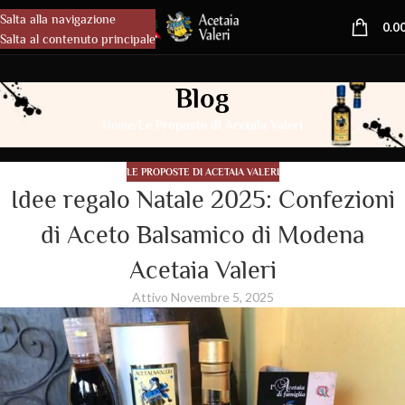
Salta alla navigazione
MENU
0.0
Salta al contenuto principale
Blog
/
Home
Le Proposte di Acetaia Valeri
LE PROPOSTE DI ACETAIA VALERI
Idee regalo Natale 2025: Confezioni
di Aceto Balsamico di Modena
Acetaia Valeri
Attivo Novembre 5, 2025