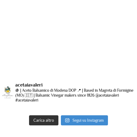
Modena
Scopri subito le confezioni regalo e
acquista online: porta a tavola il sapore
autentico di Modena con l’Acetaia Valeri.
Vai allo shop →
acetaiavaleri
🍇 | Aceto Balsamico di Modena DOP
📍 | Based in Magreta di Formigine
(MO)
🇮🇹 | Balsamic Vinegar makers since 1826
@acetaiavaleri
#acetaiavaleri
Carica altro
Segui su Instagram