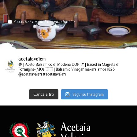
Accetto i
“>
Termini e condizioni
acetaiavaleri
🍇 | Aceto Balsamico di Modena DOP
📍 | Based in Magreta di
Formigine (MO)
🇮🇹 | Balsamic Vinegar makers since 1826
@acetaiavaleri #acetaiavaleri
Carica altro
Segui su Instagram