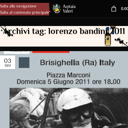
Salta alla navigazione
MENU
0.0
Salta al contenuto principale
Archivi tag: lorenzo bandini 2011
/
Articoli taggati “lorenzo bandini 2011”
Home
03
GIU