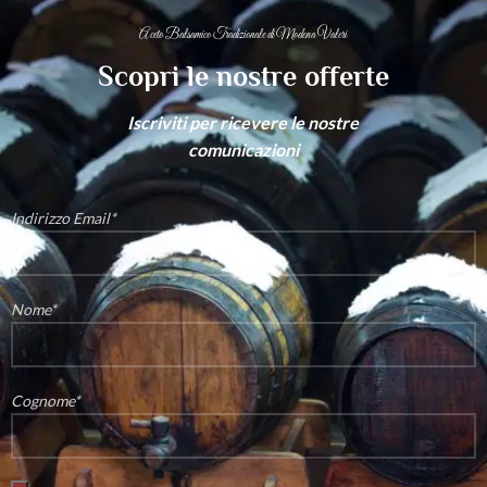
Aceto Balsamico Tradizionale di Modena Valeri
Scopri le nostre offerte
Iscriviti per ricevere le nostre
comunicazioni
Indirizzo Email*
Nome*
Cognome*