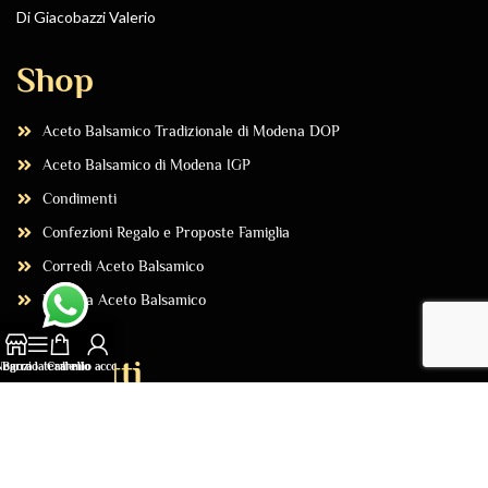
Di Giacobazzi Valerio
Shop
Aceto Balsamico Tradizionale di Modena DOP
Aceto Balsamico di Modena IGP
Condimenti
Confezioni Regalo e Proposte Famiglia
Corredi Aceto Balsamico
Libreria Aceto Balsamico
Contatti
Negozio
Barra laterale
Carrello
Il mio account
Acquista Online