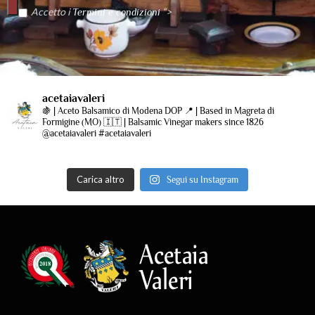
Accetto i
“>
Termini e condizioni
acetaiavaleri
🍇 | Aceto Balsamico di Modena DOP
📍 | Based in Magreta di
Formigine (MO)
🇮🇹 | Balsamic Vinegar makers since 1826
@acetaiavaleri #acetaiavaleri
Carica altro
Segui su Instagram