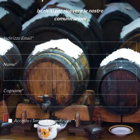
Iscriviti per ricevere le nostre
comunicazioni
Indirizzo Email*
Nome*
Cognome*
Accetto i
“>
Termini e condizioni