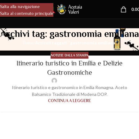
Salta alla navigazione
MENU
0.0
Salta al contenuto principale
Archivi tag: gastronomia emiliana
/
Articoli taggati “gastronomia emiliana”
Home
NOTIZIE DALLA STAMPA
Itinerario turistico in Emilia e Delizie
Gastronomiche
wp-acetaiavaleri
Itinerario turistico e gastronomico in Emilia Romagna. Aceto
Balsamico Tradizionale di Modena DOP.
CONTINUA A LEGGERE