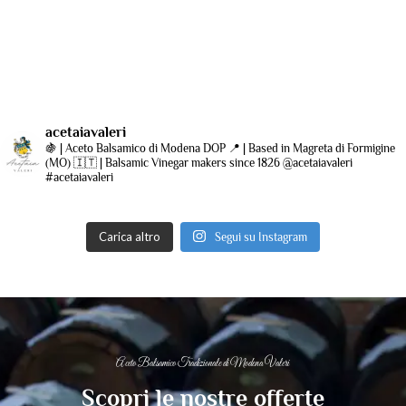
acetaiavaleri
🍇 | Aceto Balsamico di Modena DOP
📍 | Based in Magreta di Formigine
(MO)
🇮🇹 | Balsamic Vinegar makers since 1826
@acetaiavaleri
#acetaiavaleri
Carica altro
Segui su Instagram
Aceto Balsamico Tradizionale di Modena Valeri
Scopri le nostre offerte