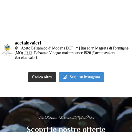
acetaiavaleri
🍇 | Aceto Balsamico di Modena DOP
📍 | Based in Magreta di Formigine
(MO)
🇮🇹 | Balsamic Vinegar makers since 1826
@acetaiavaleri
#acetaiavaleri
Carica altro
Segui su Instagram
Aceto Balsamico Tradizionale di Modena Valeri
Scopri le nostre offerte