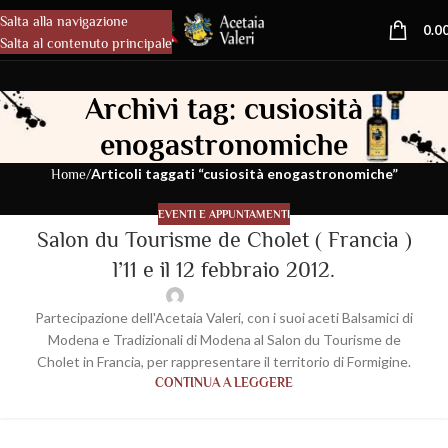
Salta alla navigazione
MENU
0.0
Salta al contenuto principale
Archivi tag: cusiosità
enogastronomiche
/
Articoli taggati “cusiosità enogastronomiche”
Home
EVENTI E APPUNTAMENTI
Salon du Tourisme de Cholet ( Francia )
l’11 e il 12 febbraio 2012.
wp-acetaiavaleri
Partecipazione dell'Acetaia Valeri, con i suoi aceti Balsamici di
Modena e Tradizionali di Modena al Salon du Tourisme de
Cholet in Francia, per rappresentare il territorio di Formigine.
CONTINUA A LEGGERE