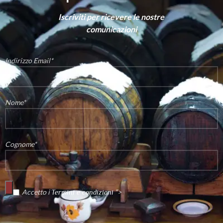
Iscriviti per ricevere le nostre
comunicazioni
Indirizzo Email*
Nome*
Cognome*
Accetto i
“>
Termini e condizioni